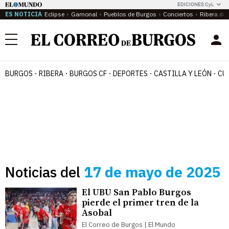
EDICIONES CyL
ES NOTICIA
Eclipse
Gamonal
Pueblos de Burgos
Conciertos
Ribera del
Menú
BURGOS
RIBERA
BURGOS CF
DEPORTES
CASTILLA Y LEÓN
CU
Noticias del
17 de mayo de 2025
El UBU San Pablo Burgos
pierde el primer tren de la
Asobal
El Correo de Burgos | El Mundo