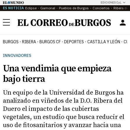
EDICIONES CyL
ES NOTICIA
Eclipse
Gamonal
Pueblos de Burgos
Conciertos
Ribera del
Menú
BURGOS
RIBERA
BURGOS CF
DEPORTES
CASTILLA Y LEÓN
CU
INNOVADORES
Una vendimia que empieza
bajo tierra
Un equipo de la Universidad de Burgos ha
analizado en viñedos de la D.O. Ribera del
Duero el impacto de las cubiertas
vegetales, un estudio que busca reducir el
uso de fitosanitarios y avanzar hacia una