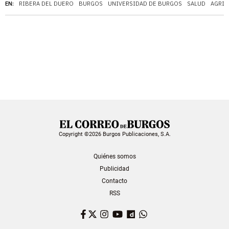
EN:
RIBERA DEL DUERO
BURGOS
UNIVERSIDAD DE BURGOS
SALUD
AGRIC
Copyright ©2026 Burgos Publicaciones, S.A.
Quiénes somos
Publicidad
Contacto
RSS
Facebook
Twitter
Instagram
YouTube
Dailymotion
WhatsApp