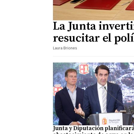
La Junta invert
resucitar el po
Laura Briones
Junta y Diputación planificará