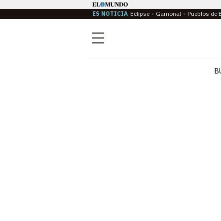
ES NOTICIA
Eclipse
Gamonal
Pueblos de 
Menú
B