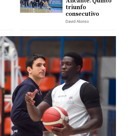
Alicante. Quinto
triunfo
consecutivo
David Alonso