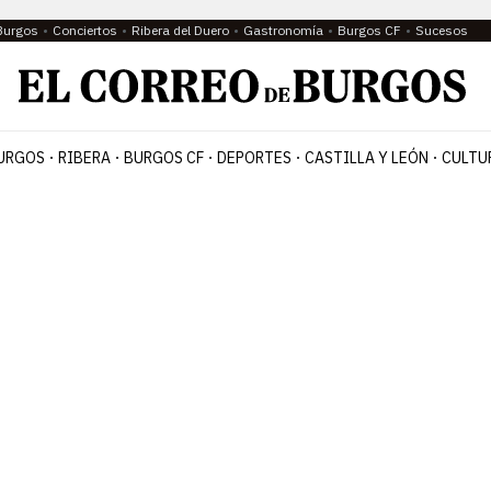
Burgos
Conciertos
Ribera del Duero
Gastronomía
Burgos CF
Sucesos
URGOS
RIBERA
BURGOS CF
DEPORTES
CASTILLA Y LEÓN
CULTU