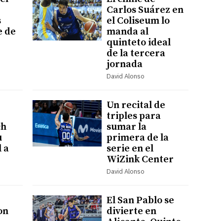
Carlos Suárez en
s
el Coliseum lo
e de
manda al
quinteto ideal
de la tercera
jornada
David Alonso
Un recital de
triples para
ch
sumar la
u
primera de la
l a
serie en el
WiZink Center
David Alonso
El San Pablo se
on
divierte en