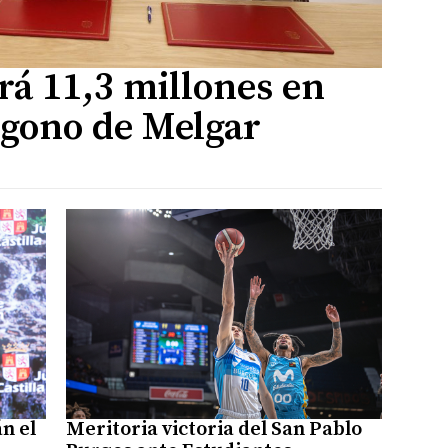
irá 11,3 millones en
lígono de Melgar
n el
Meritoria victoria del San Pablo