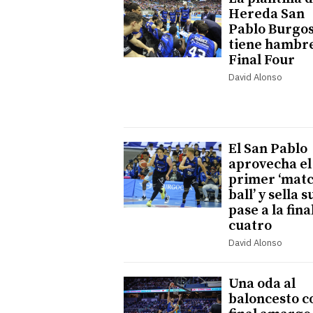
Hereda San
Pablo Burgo
tiene hambr
Final Four
David Alonso
El San Pablo
aprovecha el
primer ‘mat
ball’ y sella s
pase a la fina
cuatro
David Alonso
Una oda al
baloncesto c