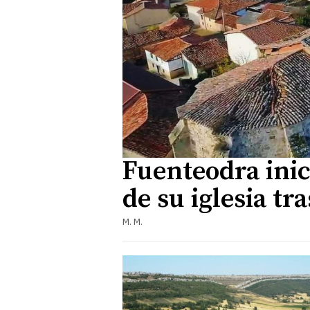
Fuenteodra inic
de su iglesia tr
M. M.