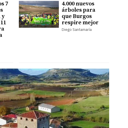
os 7
4.000 nuevos
os
árboles para
 y
que Burgos
 11
respire mejor
ra
Diego Santamaría
a