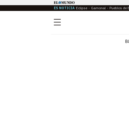
ES NOTICIA
Eclipse
Gamonal
Pueblos de 
Menú
B