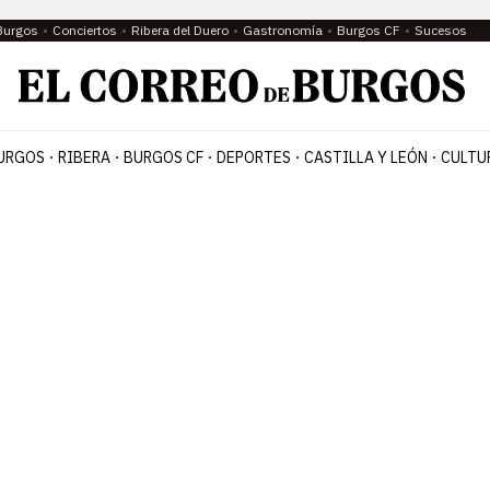
Burgos
Conciertos
Ribera del Duero
Gastronomía
Burgos CF
Sucesos
URGOS
RIBERA
BURGOS CF
DEPORTES
CASTILLA Y LEÓN
CULTU