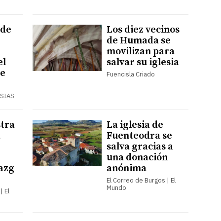
 de
Los diez vecinos
de Humada se
movilizan para
el
salvar su iglesia
e
Fuencisla Criado
SIAS
tra
La iglesia de
a
Fuenteodra se
salva gracias a
una donación
azg
anónima
El Correo de Burgos | El
Mundo
| El