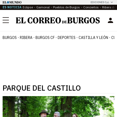
EDICIONES CyL
ES NOTICIA
Eclipse
Gamonal
Pueblos de Burgos
Conciertos
Ribera del
Menú
BURGOS
RIBERA
BURGOS CF
DEPORTES
CASTILLA Y LEÓN
CU
PARQUE DEL CASTILLO