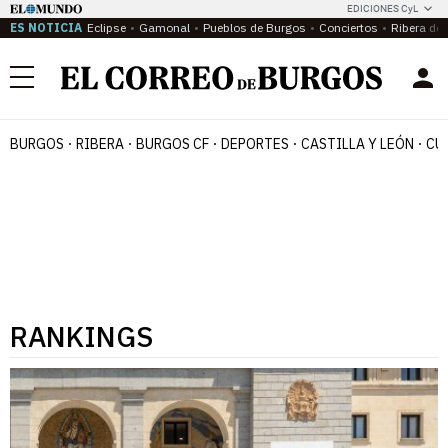
EDICIONES CyL
ES NOTICIA
Eclipse
Gamonal
Pueblos de Burgos
Conciertos
Ribera del
Menú
BURGOS
RIBERA
BURGOS CF
DEPORTES
CASTILLA Y LEÓN
CU
RANKINGS