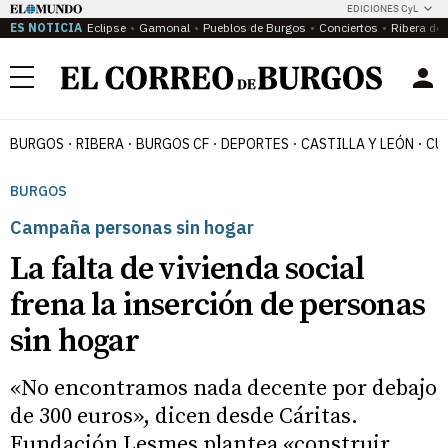
EDICIONES CyL
ES NOTICIA
Eclipse
Gamonal
Pueblos de Burgos
Conciertos
Ribera del
Menú
BURGOS
RIBERA
BURGOS CF
DEPORTES
CASTILLA Y LEÓN
CU
BURGOS
Campaña personas sin hogar
La falta de vivienda social
frena la inserción de personas
sin hogar
«No encontramos nada decente por debajo
de 300 euros», dicen desde Cáritas.
Fundación Lesmes plantea «construir