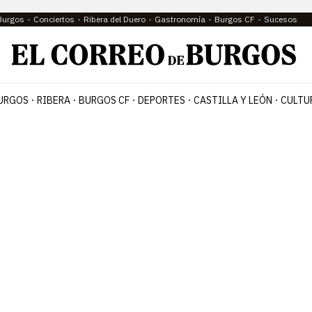
Burgos
Conciertos
Ribera del Duero
Gastronomía
Burgos CF
Sucesos
URGOS
RIBERA
BURGOS CF
DEPORTES
CASTILLA Y LEÓN
CULTU