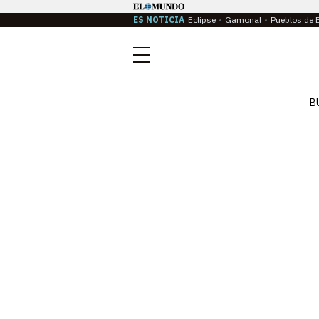
ES NOTICIA
Eclipse
Gamonal
Pueblos de 
Menú
B