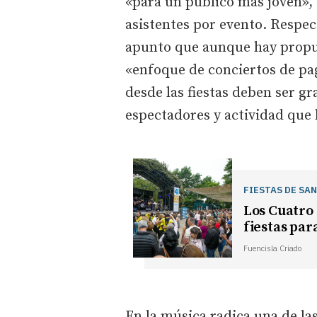
«para un público más joven»,
asistentes por evento. Respec
apunto que aunque hay propu
«enfoque de conciertos de pa
desde las fiestas deben ser gr
espectadores y actividad que 
FIESTAS DE SA
Los Cuatro 
fiestas para
Fuencisla Criado
En la música radica una de l