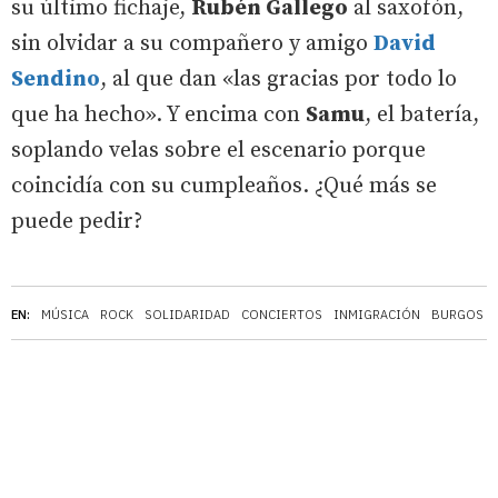
su último fichaje,
Rubén Gallego
al saxofón,
sin olvidar a su compañero y amigo
David
Sendino
, al que dan «las gracias por todo lo
que ha hecho». Y encima con
Samu
, el batería,
soplando velas sobre el escenario porque
coincidía con su cumpleaños. ¿Qué más se
puede pedir?
EN:
MÚSICA
ROCK
SOLIDARIDAD
CONCIERTOS
INMIGRACIÓN
BURGOS A