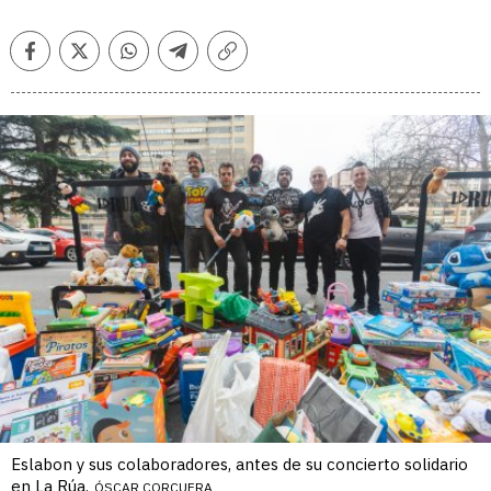
Facebook
Twitter
Whatsapp
Telegram
Copiar
enlace
Eslabon y sus colaboradores, antes de su concierto solidario
en La Rúa.
ÓSCAR CORCUERA