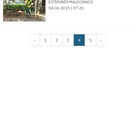
ESTEFANÍA MALDONADO
04.06.2015 | 07:20
‹
1
2
3
4
5
›