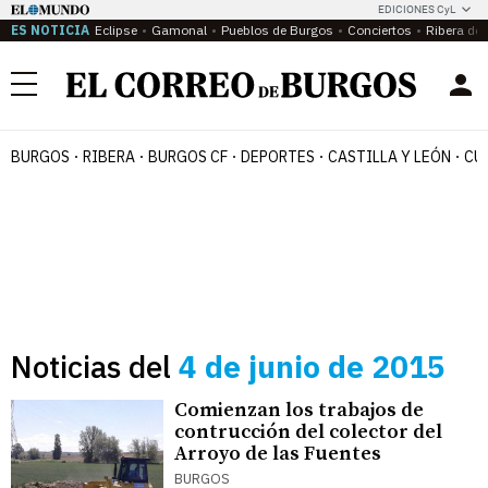
EDICIONES CyL
ES NOTICIA
Eclipse
Gamonal
Pueblos de Burgos
Conciertos
Ribera del
Menú
BURGOS
RIBERA
BURGOS CF
DEPORTES
CASTILLA Y LEÓN
CU
Noticias del
4 de junio de 2015
Comienzan los trabajos de
contrucción del colector del
Arroyo de las Fuentes
BURGOS