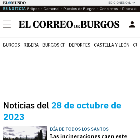
EDICIONES CyL
ES NOTICIA
Eclipse
Gamonal
Pueblos de Burgos
Conciertos
Ribera del
Menú
BURGOS
RIBERA
BURGOS CF
DEPORTES
CASTILLA Y LEÓN
CU
Noticias del
28 de octubre de
2023
DÍA DE TODOS LOS SANTOS
Las incineraciones caen este