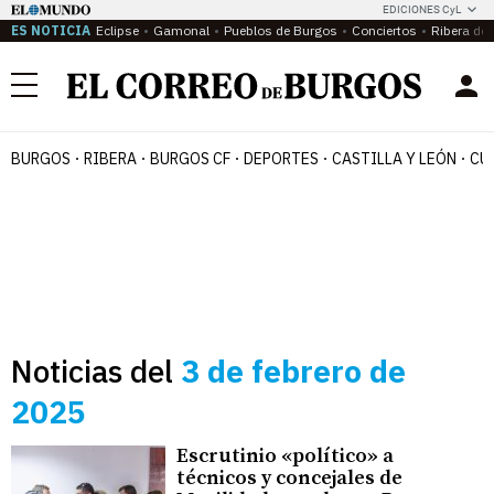
EDICIONES CyL
ES NOTICIA
Eclipse
Gamonal
Pueblos de Burgos
Conciertos
Ribera del
Menú
BURGOS
RIBERA
BURGOS CF
DEPORTES
CASTILLA Y LEÓN
CU
Noticias del
3 de febrero de
2025
Escrutinio «político» a
técnicos y concejales de