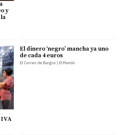
a
o y
 la
El dinero ‘negro’ mancha ya uno
de cada 4 euros
El Correo de Burgos | El Mundo
s
l IVA