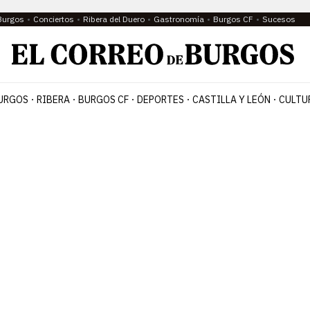
Burgos
Conciertos
Ribera del Duero
Gastronomía
Burgos CF
Sucesos
URGOS
RIBERA
BURGOS CF
DEPORTES
CASTILLA Y LEÓN
CULTU