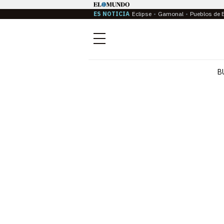
ES NOTICIA
Eclipse
Gamonal
Pueblos de 
Menú
B