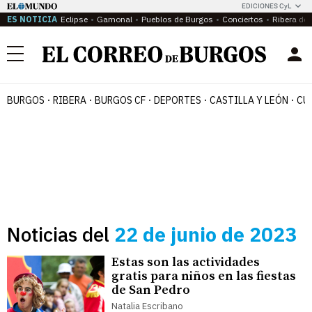
EDICIONES CyL
ES NOTICIA
Eclipse
Gamonal
Pueblos de Burgos
Conciertos
Ribera del
Menú
BURGOS
RIBERA
BURGOS CF
DEPORTES
CASTILLA Y LEÓN
CU
Noticias del
22 de junio de 2023
Estas son las actividades
gratis para niños en las fiestas
de San Pedro
Natalia Escribano