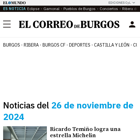
EDICIONES CyL
ES NOTICIA
Eclipse
Gamonal
Pueblos de Burgos
Conciertos
Ribera del
Menú
BURGOS
RIBERA
BURGOS CF
DEPORTES
CASTILLA Y LEÓN
CU
Noticias del
26 de noviembre de
2024
Ricardo Temiño logra una
estrella Michelin