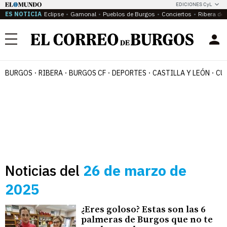
EDICIONES CyL
ES NOTICIA
Eclipse
Gamonal
Pueblos de Burgos
Conciertos
Ribera del
Menú
BURGOS
RIBERA
BURGOS CF
DEPORTES
CASTILLA Y LEÓN
CU
Noticias del
26 de marzo de
2025
¿Eres goloso? Estas son las 6
palmeras de Burgos que no te