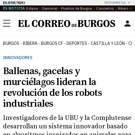
EDICIONES CyL
ES NOTICIA
Eclipse
Gamonal
Pueblos de Burgos
Conciertos
Ribera del
Menú
BURGOS
RIBERA
BURGOS CF
DEPORTES
CASTILLA Y LEÓN
CU
INNOVADORES
Ballenas, gacelas y
murciélagos lideran la
revolución de los robots
industriales
Investigadores de la UBU y la Complutense
desarrollan un sistema innovador basado
en algoritmos inspirados en animales para