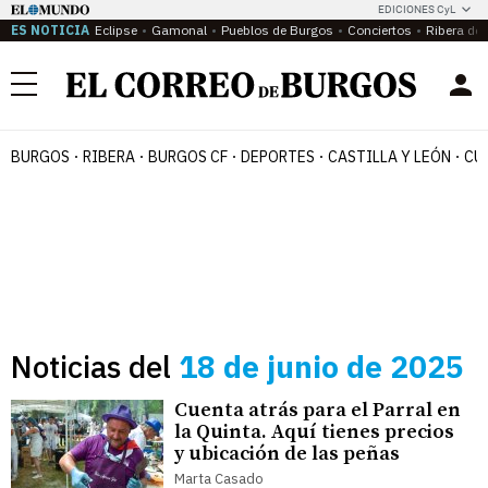
EDICIONES CyL
ES NOTICIA
Eclipse
Gamonal
Pueblos de Burgos
Conciertos
Ribera del
Menú
BURGOS
RIBERA
BURGOS CF
DEPORTES
CASTILLA Y LEÓN
CU
Noticias del
18 de junio de 2025
Cuenta atrás para el Parral en
la Quinta. Aquí tienes precios
y ubicación de las peñas
Marta Casado