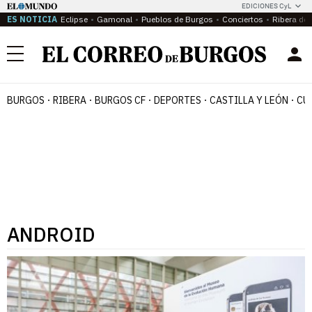
EDICIONES CyL
ES NOTICIA
Eclipse
Gamonal
Pueblos de Burgos
Conciertos
Ribera del
Menú
BURGOS
RIBERA
BURGOS CF
DEPORTES
CASTILLA Y LEÓN
CU
ANDROID