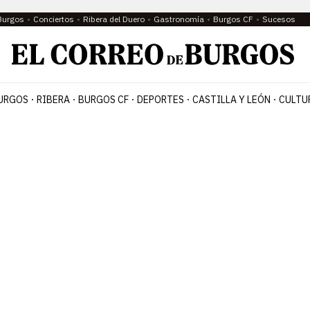
Burgos
Conciertos
Ribera del Duero
Gastronomía
Burgos CF
Sucesos
URGOS
RIBERA
BURGOS CF
DEPORTES
CASTILLA Y LEÓN
CULTU