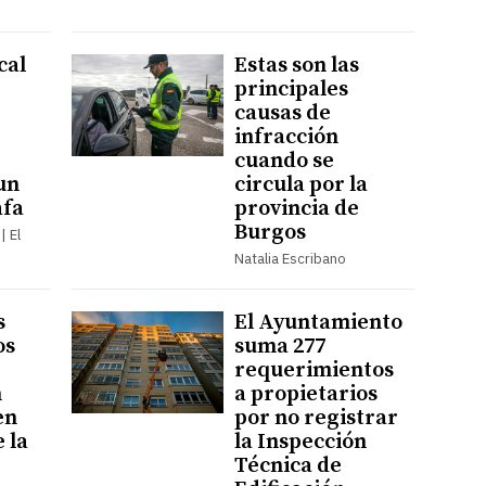
cal
Estas son las
principales
causas de
infracción
cuando se
un
circula por la
afa
provincia de
Burgos
| El
Natalia Escribano
s
El Ayuntamiento
os
suma 277
requerimientos
n
a propietarios
en
por no registrar
e la
la Inspección
Técnica de