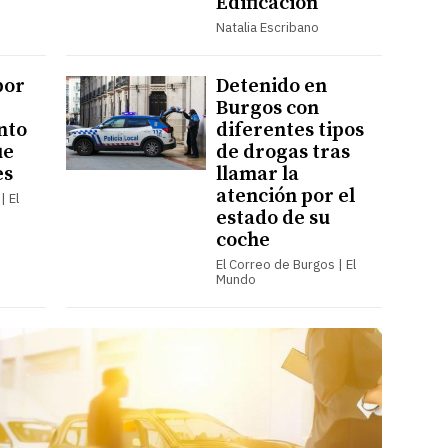
Edificación
Natalia Escribano
por
Detenido en
Burgos con
nto
diferentes tipos
ue
de drogas tras
es
llamar la
atención por el
| El
estado de su
coche
El Correo de Burgos | El
Mundo