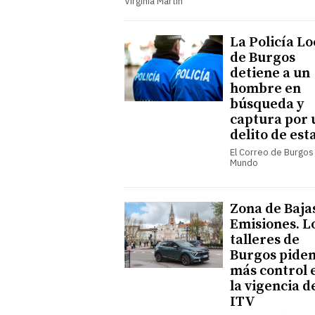
Virginia Martín
La Policía Lo
de Burgos
detiene a un
hombre en
búsqueda y
captura por 
delito de est
El Correo de Burgos 
Mundo
Zona de Baja
Emisiones. L
talleres de
Burgos pide
más control 
la vigencia d
ITV