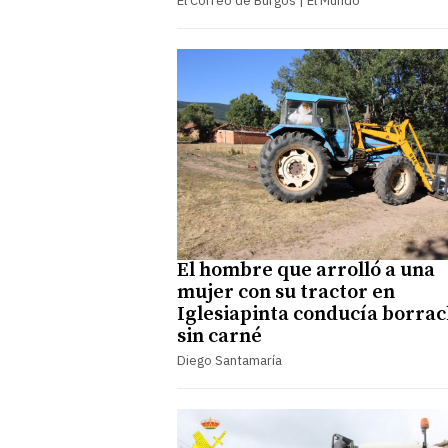
El Correo de Burgos | El Mundo
El hombre que arrolló a una
mujer con su tractor en
Iglesiapinta conducía borrac
sin carné
Diego Santamaría