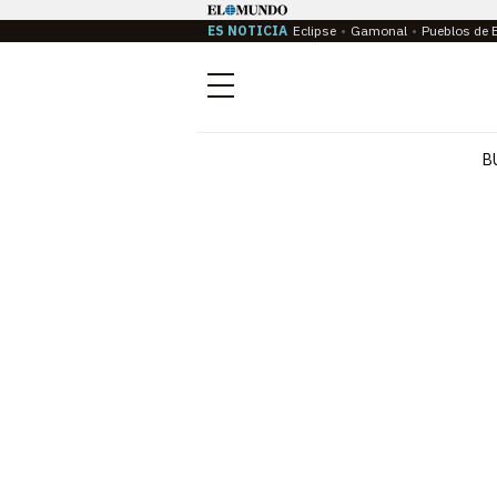
ES NOTICIA
Eclipse
Gamonal
Pueblos de 
Menú
B