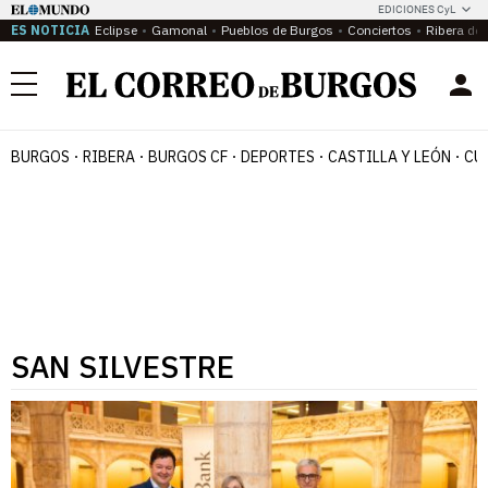
EDICIONES CyL
ES NOTICIA
Eclipse
Gamonal
Pueblos de Burgos
Conciertos
Ribera del
Menú
BURGOS
RIBERA
BURGOS CF
DEPORTES
CASTILLA Y LEÓN
CU
SAN SILVESTRE