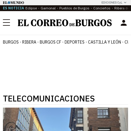
EDICIONES CyL
ES NOTICIA
Eclipse
Gamonal
Pueblos de Burgos
Conciertos
Ribera del
Menú
BURGOS
RIBERA
BURGOS CF
DEPORTES
CASTILLA Y LEÓN
CU
TELECOMUNICACIONES