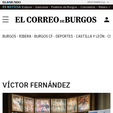
EDICIONES CyL
ES NOTICIA
Eclipse
Gamonal
Pueblos de Burgos
Conciertos
Ribera del
Menú
BURGOS
RIBERA
BURGOS CF
DEPORTES
CASTILLA Y LEÓN
CU
VÍCTOR FERNÁNDEZ