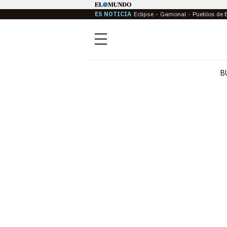
ES NOTICIA
Eclipse
Gamonal
Pueblos de 
Menú
B