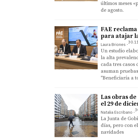
últimos meses «p
de agosto.
FAE reclama 
para atajar l
30.1
Laura Briones
Un estudio elab
la alta prevalen
cada tres casos 
asuman pruebas y
"Beneficiaría a t
Las obras de
el 29 de dici
3
Natalia Escribano
La Junta de Gob
días, pero con e
navidades