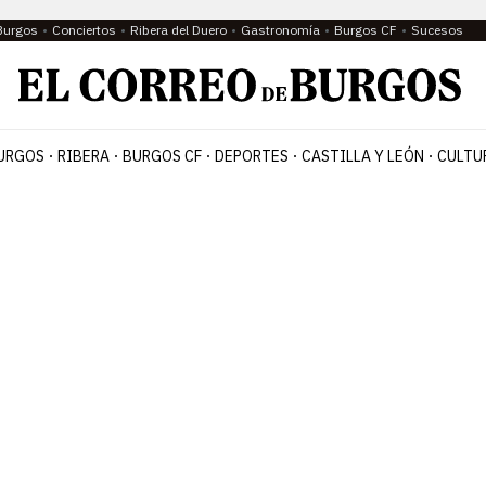
Burgos
Conciertos
Ribera del Duero
Gastronomía
Burgos CF
Sucesos
URGOS
RIBERA
BURGOS CF
DEPORTES
CASTILLA Y LEÓN
CULTU