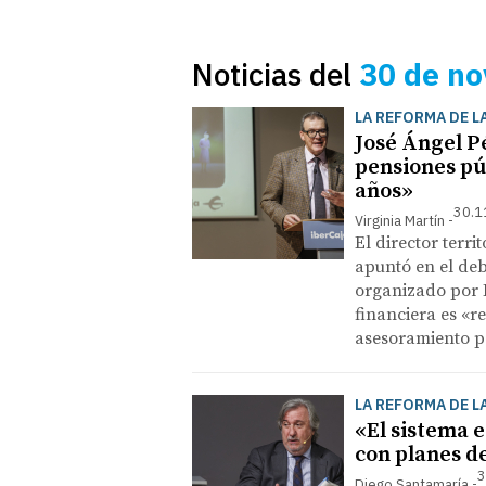
Noticias del
30 de n
LA REFORMA DE L
José Ángel Pé
pensiones pú
años»
30.1
Virginia Martín
El director terri
apuntó en el deb
organizado por 
financiera es «r
asesoramiento p
LA REFORMA DE L
«El sistema e
con planes d
3
Diego Santamaría