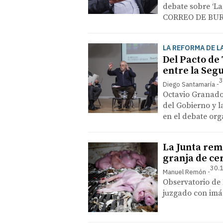
debate sobre ‘La
CORREO DE BURG
LA REFORMA DE L
Del Pacto de 
entre la Segu
3
Diego Santamaría
Octavio Granado 
del Gobierno y l
en el debate or
La Junta rem
granja de ce
30.1
Manuel Remón
Observatorio de 
juzgado con imá