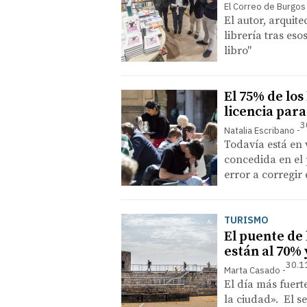
El Correo de Burgos
El autor, arquit
librería tras es
libro"
El 75% de los
licencia para
3
Natalia Escribano
Todavía está en 
concedida en el 
error a corregir
TURISMO
El puente de 
están al 70% 
30.1
Marta Casado
El día más fuert
la ciudad». El s