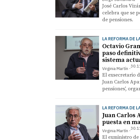
José Carlos Vizá
celebra que se p
de pensiones.
LA REFORMA DE L
Octavio Gran
paso definiti
sistema actu
30.1
Virginia Martín
El exsecretario 
Juan Carlos Apar
pensiones', org
LA REFORMA DE L
Juan Carlos 
puesta en ma
30.1
Virginia Martín
El exministro de