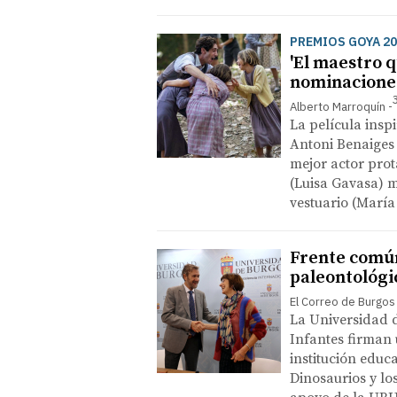
PREMIOS GOYA 20
'El maestro q
nominaciones
Alberto Marroquín
La película insp
Antoni Benaiges 
mejor actor prot
(Luisa Gavasa) m
vestuario (Marí
Frente común
paleontológi
El Correo de Burgos
La Universidad d
Infantes firman 
institución educ
Dinosaurios y lo