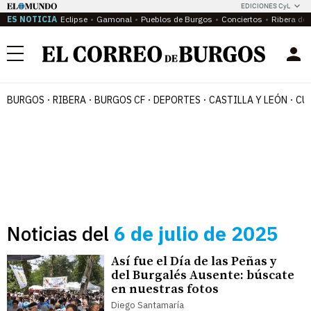
EDICIONES CyL
ES NOTICIA
Eclipse
Gamonal
Pueblos de Burgos
Conciertos
Ribera del
Menú
BURGOS
RIBERA
BURGOS CF
DEPORTES
CASTILLA Y LEÓN
CU
Noticias del
6 de julio de 2025
Así fue el Día de las Peñas y
del Burgalés Ausente: búscate
en nuestras fotos
Diego Santamaría