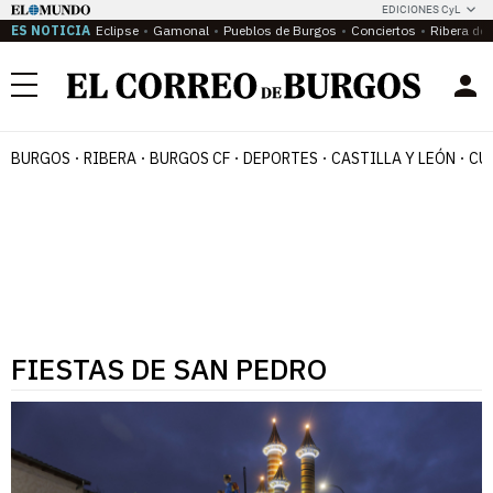
EDICIONES CyL
ES NOTICIA
Eclipse
Gamonal
Pueblos de Burgos
Conciertos
Ribera del
Menú
BURGOS
RIBERA
BURGOS CF
DEPORTES
CASTILLA Y LEÓN
CU
FIESTAS DE SAN PEDRO