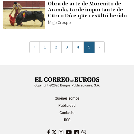
Obra de arte de Morenito de
Aranda, tarde importante de
Curro Díaz que resultó herido
Íñigo Crespo
‹
1
2
3
4
5
›
Copyright ©2026 Burgos Publicaciones, S.A.
Quiénes somos
Publicidad
Contacto
RSS
Facebook
Twitter
Instagram
YouTube
Dailymotion
WhatsApp