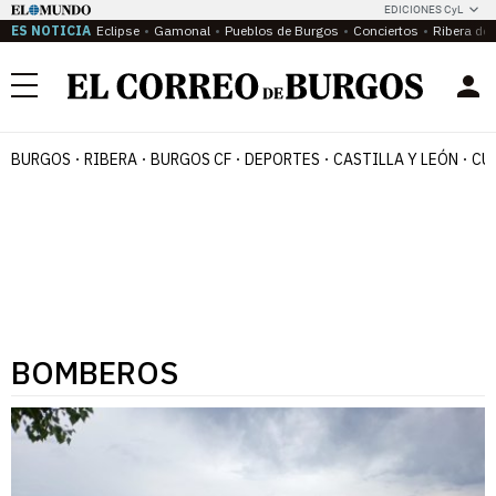
EDICIONES CyL
ES NOTICIA
Eclipse
Gamonal
Pueblos de Burgos
Conciertos
Ribera del
Menú
BURGOS
RIBERA
BURGOS CF
DEPORTES
CASTILLA Y LEÓN
CU
BOMBEROS