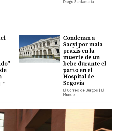
Diego Santamaría
del
Condenan a
Sacyl por mala
praxis en la
muerte de un
ado”
bebe durante el
 de
parto en el
n
Hospital de
Segovia
| El
El Correo de Burgos | El
Mundo