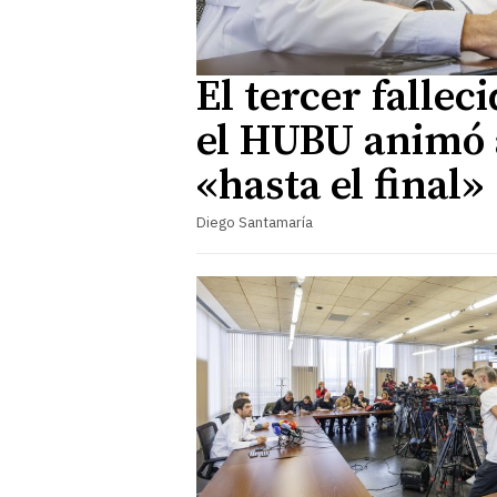
El tercer fallec
el HUBU animó a
«hasta el final»
Diego Santamaría