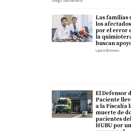
Diego Santamaría
Las familias 
los afectados
por el error 
la quimioter
buscan apoy
Laura Briones
El Defensor 
Paciente lle
a la Fiscalía l
muerte de d
pacientes de
HUBU por u