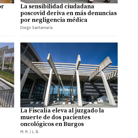
or
La sensibilidad ciudadana
poscovid deriva en más denuncias
por negligencia médica
Diego Santamaría
La Fiscalía eleva al juzgado la
muerte de dos pacientes
oncológicos en Burgos
M. R. / L. B.