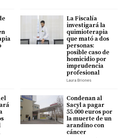
de
La Fiscalía
investigará la
en
quimioterapia
apia
que mató a dos
o
personas:
posible caso de
homicidio por
imprudencia
profesional
Laura Briones
del
Condenan al
vará
Sacyl a pagar
a
55.000 euros por
os
la muerte de un
l
arandino con
n
cáncer