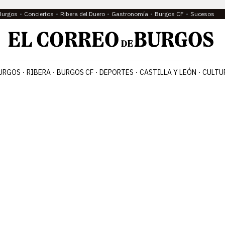
Burgos
Conciertos
Ribera del Duero
Gastronomía
Burgos CF
Sucesos
URGOS
RIBERA
BURGOS CF
DEPORTES
CASTILLA Y LEÓN
CULTU