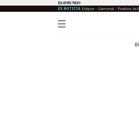
ES NOTICIA
Eclipse
Gamonal
Pueblos de 
Menú
B