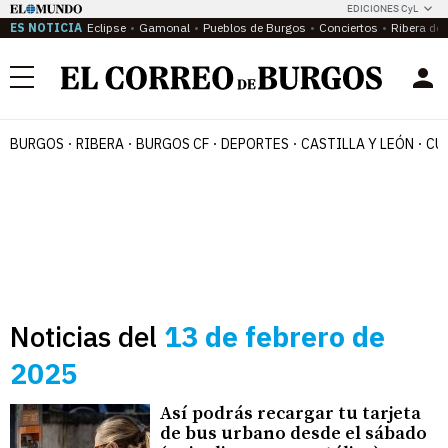
EDICIONES CyL
ES NOTICIA
Eclipse
Gamonal
Pueblos de Burgos
Conciertos
Ribera del
Menú
BURGOS
RIBERA
BURGOS CF
DEPORTES
CASTILLA Y LEÓN
CU
Noticias del
13 de febrero de
2025
Así podrás recargar tu tarjeta
de bus urbano desde el sábado