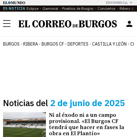
EDICIONES CyL
ES NOTICIA
Eclipse
Gamonal
Pueblos de Burgos
Conciertos
Ribera del
Menú
BURGOS
RIBERA
BURGOS CF
DEPORTES
CASTILLA Y LEÓN
CU
Noticias del
2 de junio de 2025
Ni al éxodo ni a un campo
provisional. «El Burgos CF
tendrá que hacer en fases la
obra en El Plantío»