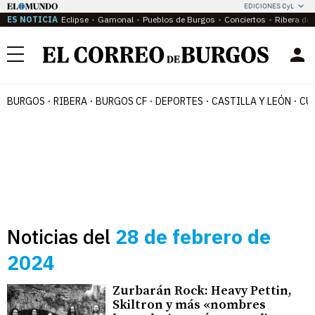
EDICIONES CyL
ES NOTICIA
Eclipse
Gamonal
Pueblos de Burgos
Conciertos
Ribera del
Menú
BURGOS
RIBERA
BURGOS CF
DEPORTES
CASTILLA Y LEÓN
CU
Noticias del
28 de febrero de
2024
Zurbarán Rock: Heavy Pettin,
Skiltron y más «nombres