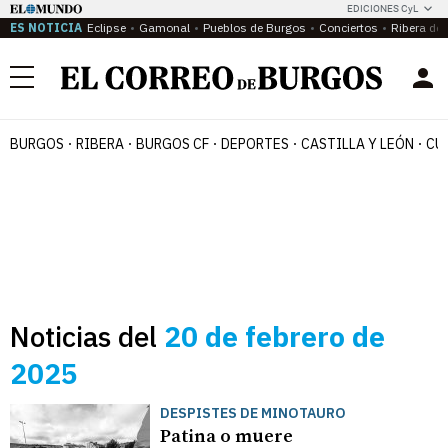
EDICIONES CyL
ES NOTICIA
Eclipse
Gamonal
Pueblos de Burgos
Conciertos
Ribera del
Menú
BURGOS
RIBERA
BURGOS CF
DEPORTES
CASTILLA Y LEÓN
CU
Noticias del
20 de febrero de
2025
DESPISTES DE MINOTAURO
Patina o muere