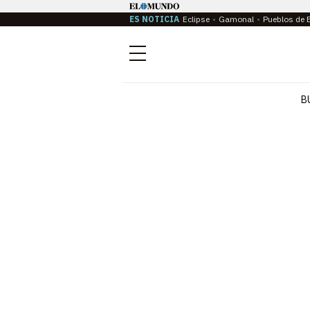
ES NOTICIA
Eclipse
Gamonal
Pueblos de 
Menú
B