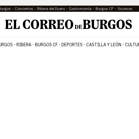
Burgos
Conciertos
Ribera del Duero
Gastronomía
Burgos CF
Sucesos
URGOS
RIBERA
BURGOS CF
DEPORTES
CASTILLA Y LEÓN
CULTU