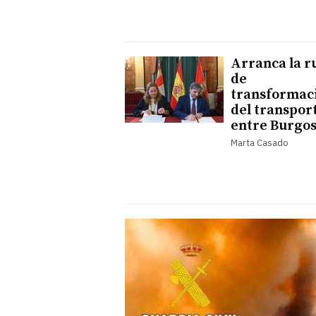
Arranca la r
de
transformac
del transpor
entre Burgo
Marta Casado