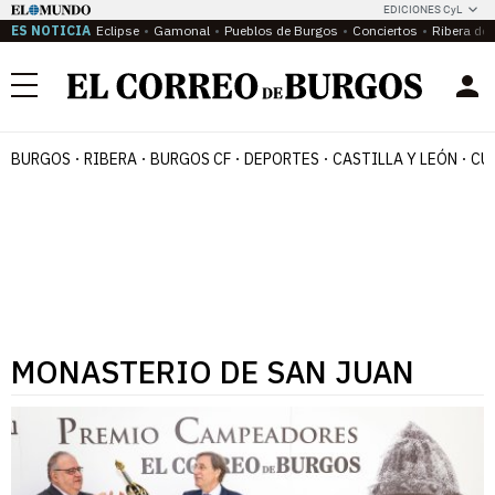
EDICIONES CyL
ES NOTICIA
Eclipse
Gamonal
Pueblos de Burgos
Conciertos
Ribera del
Menú
BURGOS
RIBERA
BURGOS CF
DEPORTES
CASTILLA Y LEÓN
CU
MONASTERIO DE SAN JUAN