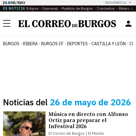
EDICIONES CyL
ES NOTICIA
Eclipse
Gamonal
Pueblos de Burgos
Conciertos
Ribera del
Menú
BURGOS
RIBERA
BURGOS CF
DEPORTES
CASTILLA Y LEÓN
CU
Noticias del
26 de mayo de 2026
Música en directo con Alfonso
Ortiz para preparar el
InFestival 2026
El Correo de Burgos | El Mundo